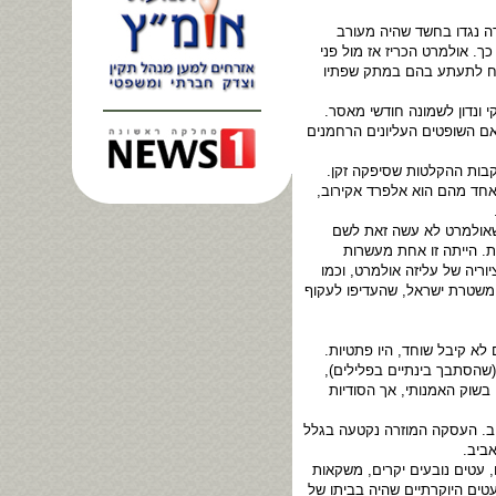
 נגדו בחשד שהיה מעורב
. אולמרט הכריז אז מול פני
יח לתעתע בהם במתק שפתיו
ונדון לשמונה חודשי מאסר.
 אם השופטים העליונים הרחמנים
בות ההקלטות שסיפקה זקן.
 אחד מהם הוא אלפרד אקירוב,
שאולמרט לא עשה זאת לשם
ת. הייתה זו אחת מעשרות
ריה של עליזה אולמרט, וכמו
 משטרת ישראל, שהעדיפו לעקוף
א קיבל שוחד, היו פתטיות.
שהסתבך בינתיים בפלילים),
בשוק האמנותי, אך הסודיות
יב. העסקה המוזרה נקטעה בגלל
ביב.
 עטים נובעים יקרים, משקאות
ים היוקרתיים שהיה בביתו של