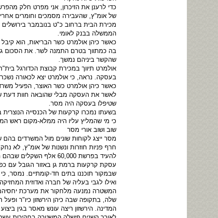
כדי לרענן את הזיכרון, אני מפרט חלק מהפר
של אומ"ץ, שהעבירה מסמכים וחומרים אחרים 
מכירת הבית ברחוב כ"ט בנובמבר בירושלים
הממשלה בבנק לאומי.
כאשר כיהן אולמרט כשר הבריאות, הוא קיבל
בה כמתווך בטרם התמנה לשר. את הסכום גבה ע
שהקשר ביניהם נמשך.
אולמרט תיווך במכירת קבוצת הכדורגל בית"ר
בעסקה. נראה, כי אולמרט יצא לכאורה נשכר 
כאשר כיהן אולמרט כשר האוצר, הפעיל משרד
לאשר את העסקה מבלי שהובאה חוות דעת של 
שטיפלו בעסקה היה מסר.
בשעתו נמכרו קרקעות של הכנסייה הנוצרית ב
כי מי שהמליץ עליו היה ממלא-מקום ראש המ
שוב ושוב אורי מסר
מסר ייצג לקוחות שונים מול המשרדים בהם ש
חרף פניות חוזרות ונשנות של אומ"ץ, לא נח
להעיד בפרשת 60,000 אלף השקלים שבהם הורשע אולמרט במשפט הולילנד, מחשש שהכספת במשרדו של מסר תהפוך לתיבת פנדורה.
עסקת קרקעות ברמת גן באזור הגובל עם כפר 
שבמקור תוכננו בתים חד-קומתיים. נמסר, כי
ואילו לגבי בעליה של חברה ואדוזית המחזיק
המשטרה נמנעה מלחקור את מערכת יחסיהם ה
שלה, בתקופה שבה כיהן הירשזון כיו"ר ופעל 
המדינה. הירשזון ריצה עונש מאסר בגין ביצוע
לאורך השנים פישלה המשטרה בחקירות עשרות