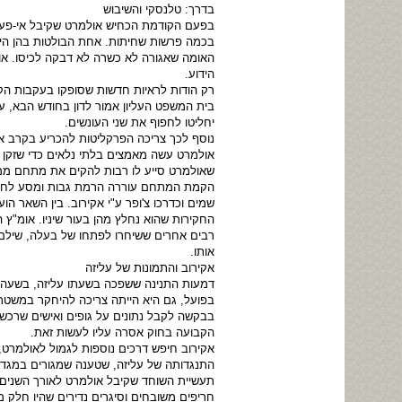
בדרך: טלנסקי והשיבוש
בפעם הקודמת הכחיש אולמרט שקיבל אי-פע
בכמה פרשות שחיתות. אחת הבולטות בהן היי
האומה שאגורה לא כשרה לא דבקה לכיסו. א
הידוע.
רק הודות לראיות חדשות שסופקו בעקבות הק
בית המשפט העליון אמור לדון בחודש הבא, עו
יחליטו לחפוף את שני העונשים.
נוסף לכך צריכה הפרקליטות להכריע בקרב 
אולמרט עשה מאמצים בלתי נלאים כדי שזקן ל
שאולמרט סייע לו רבות להקים את מתחם ממיל
הקמת המתחם עוררה הרמת גבות ומסע לחיש
שמים וכדרכו צ'ופר ע"י אקירוב. בין השאר 
החקירות שהוא נחלץ מהן בעור שיניו. אומ"ץ
רבים אחרים ששיחרו לפתחו של בעלה, שילם 
אותו.
אקירוב והתמונות של עליזה
דמעות התנינה ששפכה בשעתו עליזה, בשעה ש
בפועל, גם היא הייתה צריכה להיחקר במשטרה
בבקשה לקבל נתונים על גופים ואישים שרכשו
הקבועה בחוק אסרה עליו לעשות זאת.
אקירוב חיפש דרכים נוספות לגמול לאולמרט
התנגדותה של עליזה, שטענה שמגורים במגדל
תעשיית השוחד שקיבל אולמרט לאורך השנים פ
חריפים משובחים וסיגרים נדירים שהיו חלק