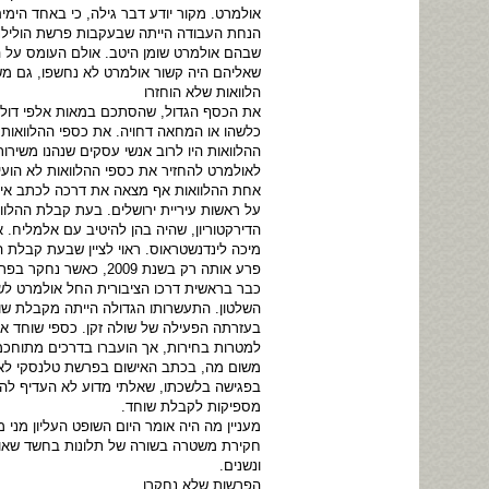
אולמרט. מקור יודע דבר גילה, כי באחד הימ
שבהם אולמרט שומן היטב. אולם העומס על המ
שאליהם היה קשור אולמרט לא נחשפו, גם מש
הלוואות שלא הוחזרו
את הכסף הגדול, שהסתכם במאות אלפי דולר
כלשהו או המחאה דחויה. את כספי ההלוואות 
ההלוואות היו לרוב אנשי עסקים שנהנו משירות
לאולמרט להחזיר את כספי ההלוואות לא הועי
על ראשות עיריית ירושלים. בעת קבלת ההלו
הדירקטוריון, שהיה בהן להיטיב עם אלמליח
מיכה לינדנשטראוס. ראוי לציין שבעת קבלת ה
פרע אותה רק בשנת 2009, כאשר נחקר בפרשת טלנסקי.
כבר בראשית דרכו הציבורית החל אולמרט לשא
השלטון. התעשרותו הגדולה הייתה מקבלת שוח
בעזרתה הפעילה של שולה זקן. כספי שוחד אח
למטרות בחירות, אך הועברו בדרכים מתוחכמו
משום מה, בכתב האישום בפרשת טלנסקי לא הו
בפגישה בלשכתו, שאלתי מדוע לא העדיף להו
מספיקות לקבלת שוחד.
מעניין מה היה אומר היום השופט העליון מני
חקירת משטרה בשורה של תלונות בחשד שאולמ
ונשנים.
הפרשות שלא נחקרו