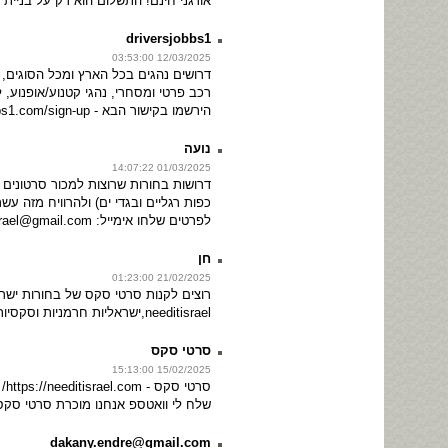
אורגני חינם! התשלום הוא רק על בניית 
driversjobbs1
12/03/2025 03:53:00
דרושים נהגים בכל הארץ ומכל הסוגים, נה
רכב פרטי ומסחרי, נהגי קטנוע/אופנוע
הירשמו בקישור הבא - https://driversjobbs1.com/sign-up/
נועה
01/03/2025 14:07:22
דרושות בחורות שרוצות למכור סרטונים
כפות רגליים ובגדי ים) ולהרוויח מזה ע
לפרטים שלחו אימייל: needitisrael@gmail.com
חן
21/02/2025 01:23:00
רוצים לקנות סרטי סקס של בחורות ישר
needitisrael,ישראליות חרמניות וסקסיות מוכרות סרטי סקס פרטיים שלהן!
סרטי סקס
15/02/2025 15:13:00
סרטי סקס - https://needitisrael.com/ , סרטי סקס עם חשפנית!
שלח לי וואטספ אנחנו מוכרת סרטי סקס דיסקרט
dakany.endre@gmail.com