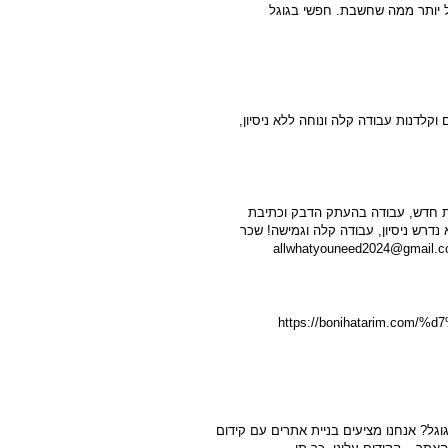
ל יותר ממה שחשבת. חפשי בגוגל
קלדנות עבודה קלה ונוחה ללא ניסיון,
ת חדש, עבודה בהעתק הדבק וכתיבת
בצאט גיפיטי (CHAT GPT), לא נדרש ניסיון, עבודה קלה וגמישה! שכר
https://bonihatarim.com/%d7%a6%-
גל? אנחנו מציעים בניית אתרים עם קידום