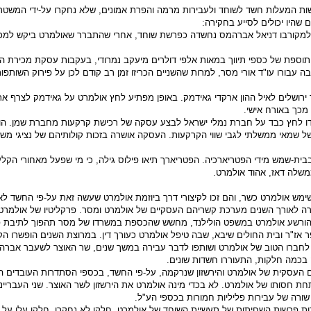
שות המעלות חשד לשוחד ולעבירות מרמה והפרת אמונים, שלא נחקרו על-ידי המשטרה,
שהיו יכולים לסייע בחקירה:
 למקורבו דניאל אברהמס נחשדה כפרשת שוחד, אחרי שהתברר שאולמרט ביקש למכ
 תוספת של כספי תיווך במאות אלפי דולרים מיעקב נמרודי, בעקבות עסקת מכירת 
בורו עו"ד אורי מסר, למרות שהשניים הכריזו זמן רב קודם לכן על פירוק השותפות
 ירושלים לאיל ההון ארקדי גאידמק. באופן מפתיע לחץ אולמרט על גאידמק לצרף א
מכך באורח אישי.
ו לחץ כבד על חברת נמלי ישראל לבצע עסקה של רכישת קרקעות מחברת שמן. הופע
שמאי ממשלתי לגבי שווי הקרקעות. העסקה אושרה בזכות קולותיהם של נציגי מש
בית-שמש מידי הפטריארכיה. הפטריארך תיאו פילוס גילה, כי מי שפעל מאחורי הקל
משלה דאז, אהוד אולמרט.
ימש אולמרט כשר, והם זכו לקיצורי דרך ביוזמת אולמרט שעשה זאת על-פי החשד ל
קרה לאורך השנים מערכת קשריהם העסקיים של אולמרט ומסר. פרקליטיו של אולמרט
אז"ר ובית החולים שיבא, שבה טיפל אולמרט כעורך דין. במרוצת השנים הופשרו הקר
 לחברו הטוב של אולמרט ושותפו לדבר עבירה במשך שנים, שר האוצר לשעבר אברהם
ה בכמה חלקות, התעוררו חשדות שונים.
עסקית של אולמרט והירשזון שנרקמה, על-פי החשד, בכספי הסתדרות העובדים הלא
תחת חסותו של אולמרט. לא בכדי מינה אולמרט את הירשזון לשר האוצר. שני העבריינ
 שורה של עבירות פליליות חמורות בכספי הע"ל.
 פרשות השחיתות של תעשיית השוחד של אולמרט. חלקן לא נחקרו, חלקן עלו על ש