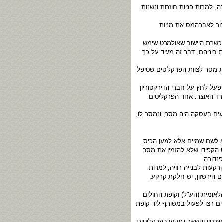
 למרות פניות חוזרות ונשנות
ור לאברהמס את מניות
הכשרת היישוב שאולמרט שימש
 ביניהם; דבר זה מעיד על כך
ת מסר לצוות הפרקליטים שטיפל
ל לחץ על חברי הדירקטוריון
רד האוצר. אחד הפרקליטים
עים בעסקה היה מסר, ונמסר לו,
א לשם שמיים אלא למען הכיס.
 הקפידו שלא להזמין את מסר
קעות לבנייה רוויה, למרות
 הירשזון, יש חלקת קרקע,
ומית (הע"ל) וקופת החולים
ים רצו לפעול במשותף ליד קופת
רטון והשאר נתקעו בפרקליטות