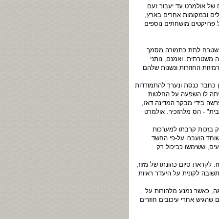
 של אולמרט עד יעבור זעם.
, ייחשפו בזו אחר זו עוד פרשות בירושלים ובמקומות אחרים בארץ,
 פרויקטים מושחתים נוספים
י שטרח לתת כתמורה מסמך
 משטרתית. ואמנם, נותני
רמיזות החוזרות ונשנות שלהם
ם נגד אולמרט. היו אלו 75,000 דולר שקיבל מג'ו אלמליח בינואר 1993, בעת שכיהן כחבר כנסת ונערך להתמודדות
ייתה לו השפעה על החלטות
רשה בידי מבקר המדינה דאז,
בית" - הס מלהזכיר. אולמרט
ק בזכות קרבתו למערכות
שוחד הועברו על-פי החשד
ים, ששימשו כביכול רק
 לקראת סיום כהונתו של מזוז,
שובה לקונית על היעדר ראיות
שגה, כאשר נמנע מלהורות על
שהגיש אחרי עיכובים חוזרים