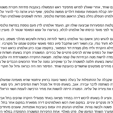
ם שוחד, אחרי שאולץ לפרוש מתפקיד ראש הממשלה בעקבות פתיחת חקירת משטרה
תה קבלת מעטפות עמוסות דולרים ממשה טלנסקי, שאף הגיע ארצה כדי להעיר על כך
ולמרט הטפלון נחלץ בשלב הראשון מפרשת טלנסקי, הודות לשופטים שאולמרט הצל
לטות המסעירות שביצעה שולה זקן, הועמד אולמרט לדין פעם נוספת בפרשת טלנסקי 
ד לפני מועד כניסתו של אולמרט לכלא, בערעורו על עונש המאסר שנגזר לו. מעניין
אם להגיש כתב אישום נגד אולמרט בחשד להדחה בעדות ולשיבוש מהלכי משפט, בעק
א תעיד נגדו, ובין השאר דאג שתקבל סיוע כספי מאנשי עסקים שנמנו על מקורביו.
א היוקרתי ולידו מלון מצודת דוד המפואר, בתקופה שבה כיהן אולמרט כראש העיר.
ות על כספים שזרמו לכיסים פרטיים של בכירים. המשטרה חקרה בשעתו חשדות 
הועמדה לרשות מטה הבחירות שלו קומה שלמה. תוצאות החקירה המשטרתית היו עלובו
 הגישה בשעתו תלונה למשטרה על כך שאקירוב נמנה על אחד הרוכשים הכבדים של ציו
מחירים מופקעים שחשודים כהענקת שוחד. הסיפור הזה היה כנראה גדול על חוקרי
קבלה על ההתנפלות על בעלה כאשר טענה בראיון עיתונאי שהיא מאמינה שמעולם ל
 כשותפה לדבר עבירה. אגב, בשעתו פניתי אל מנהל רשות המיסים דאז, ג'קי מצא (
 את ציוריה של עליזה. המטרה הייתה להשוות את מחיר הרכישה לעומת השווי הריאלי 
, והציע לו בשעתו לרכוש דירה במחיר מציאה באחד ממגדלי היוקרה שהקים בתל אב
 זה מנקרים עיניים. במקום זאת רכשו האולמרטים דירה מפוארת במקום אחר בתל א
שטה ולבשה צורות. אולמרט הנהנתן היה עמוס בעניבות אופנתיות, שעונים מיוחדים,
 ממערך השוחד המיומן שלו. פרט מאלף: אחת החקירות המשטרה התמקדה במלאי העט