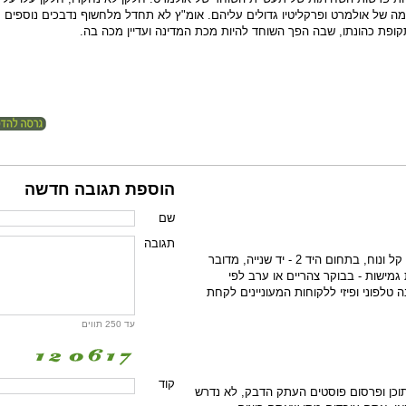
מה של אולמרט ופרקליטיו גדולים עליהם. אומ"ץ לא תחדל מלחשוף נדבכים נוספים
ופת כהונתו, שבה הפך השוחד להיות מכת המדינה ועדיין מכה בה.
הוספת תגובה חדשה
שם
תגובה
דרושים דרושות לעבודה בשירות לקוחות קל ונוח, בתחום היד 2 - יד שנייה, מדובר
גמישות - בבוקר צהריים או ערב לפי
טלפוני ופיזי ללקוחות המעוניינים לקחת
עד 250 תווים
קוד
וכן ופרסום פוסטים העתק הדבק, לא נדרש