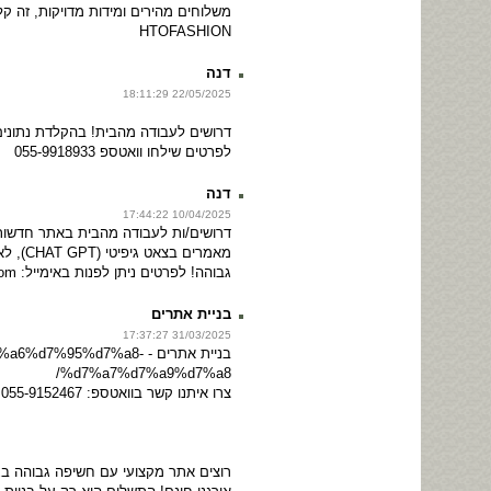
משלוחים מהירים ומידות מדויקות, זה ק
HTOFASHION
דנה
22/05/2025 18:11:29
דרושים לעבודה מהבית! בהקלדת נתונים ו
לפרטים שילחו וואטספ 055-9918933
דנה
10/04/2025 17:44:22
דרושים/ות לעבודה מהבית באתר חדשו
מאמרים 
גבוהה! לפרטים ניתן לפנות באימייל: allwhatyouneed2024@gmail.com
בניית אתרים
31/03/2025 17:37:27
בניית אתרים - d7%95%d7%a8
%d7%a7%d7%a9%d7%a8/
צרו איתנו קשר בוואטספ: 055-9152467
רוצים אתר מקצועי עם חשיפה גבוהה בגו