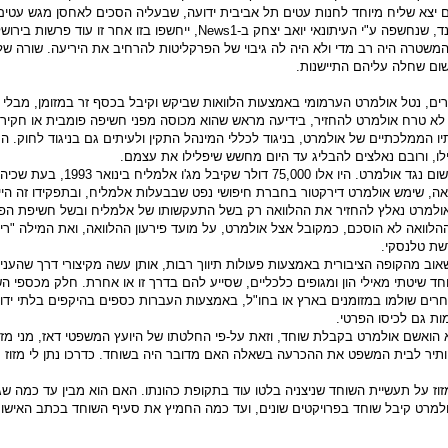
ים יצא שליח מיוחד לחנות עטים תל אביבית ידועה, שבעליה הסכים לאחסן מגש עטים
הנחת העבודה הייתה שבעקבות פרשת הולילנד, שנחשפה ע"י העיתונאי יואב יצחק ב-News1
שטרה היה רב מדי ולא היה לה גיבוי של הפרקליטות להרחיב את היריעה. שורה של
ום שחלה עליהם התיישנות.
ים, נטל אולמרט הערמומי באמצעות הלוואות שביקש וקיבל בכסף זר במזומן, מבל
לא טרח אולמרט להחזיר, בידיעה מראש שהוא מכוסה מפני חשיפה פומבית או חקירה
יו הממלכתיים של אולמרט, בניגוד לכללי המינהל התקין ולעיתים גם בניגוד לחוק. ה
לו, ורובם נאלצים להבליג עד היום מחשש שיפלילו את עצמם.
אחת ההלוואות אף מצאה את דרכה לכתב אישו
ואה, שימש אולמרט דירקטור בחברת חיפושי נפט שבבעלות אלמליח, ובתפקידו זה ה
. אולמרט נאלץ להחזיר את ההלוואה רק בשל התעקשותו של אלמליח ובשל חשיפת הפ
הלוואה לא הוסכם, כמקובל אצל אולמרט, על מועד פירעון ההלוואה, ואת המילה "רי
וב מהקופה הציבורית באמצעות פעולות תיווך רבות, אותן עשה מקיצורי דרך שהעני
ד שיטתי מאילי הון ומגופים כלכליים, שסייע להם בדרך זו או אחרת. חלק מכספי ה
רים שולמו במזומנים בארץ או בחו"ל, באמצעות העברות כספים בהיקפים בלתי ידוע
ת גם לכיסו הפרטי.
אשם אולמרט בקבלת שוחד, וזאת על-פי החלטתו של היועץ המשפטי דאז, מני מזוז.
תיר לבית המשפט את ההכרעה בשאלה האם מדובר היה בשוחד. כדרכו נתן לי מזוז ת
 מזוז על תעשיית השוחד שניצניה בלטו עוד בתקופת כהונתו. האם הוא מבין עד כמה 
רט קיבל שוחד בפרויקטים שונים, ועד כמה החמיץ את סעיף השוחד בכתב האישום 