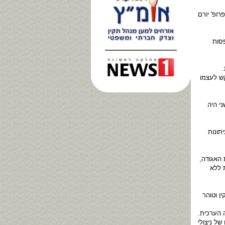
ופ' יורם
סות
.
קש לעצמו
י היה
תונות
 האגודה,
 ללא
ן וטוהר
ה הערכית.
של ניצולי