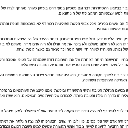
ר בביטאון ההסתדרות דבר וגם כשכיהן בסוף דרכו בעיתון כעורך משותף לצידו של פר
ות למען עצמאותם המקצועית של העיתונאים.
 עם אישים בכירים מכל צבעי הקשת הפוליטית רכש דני לא באמצעות חנופה והתרפ
ות אישיותו הסוחפת.
ק נעים הליכות ידען גדול איש ספר ותיאטרון. סימני ההיכר שלו היו הצניעות והחברות
לו הוא לא התלונן מעולם ולא ביכה את מר גורלו ולא היה אדם מריר. מעולם לא בי
של נכותו. הוא היה לאורך חייו זקוף קומה וכך נשאר גם כאשר קומתו שחה.
בחייו. הראשונה הייתה רציחתה של אמו האהובה דורה שנמנתה על חטופי אנטבה והשנ
אחרי למעלה מיובל שנים שבה הטביע את חותמו על החברה הישראלית.
 ציבורית לאורך תקופה ממושכת, הוא היה אחד מנציגי ציבור העיתונאים במועצת העי
 האתיקה העיתונאית השחוקה.
ו מטעם הנהלת חטיבת ותיקי התקשורת וביקשתי ממנו לייצג את העיתונאים בהנהלת
ליחותו בדרך היעילה והטובה ביותר. לכבודם של העיתונאים הגמלאים. הוא עשה זאת
י לדני להצטרף למועצה הציבורית שקמה ליד תנועת אומ"ץ שפועלת למען מינהל תקי
ני היה אדם ישר ונקי כפיים. פיו וליבו היו שווים. הצטרפותו למועצה העלתה את רמת
 הייתה ההצעה להעניק לאישי ציבור ואנשי תקשורת שפעלו למען השבת רכושם וכבודם 