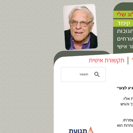
יע לצערי
 אליו.
 והגיש
שמרתו.
חרות הוא