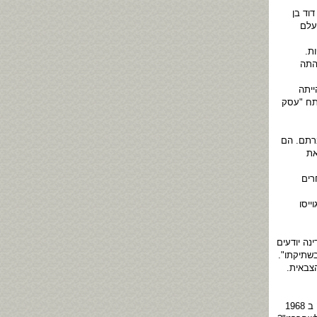
וד בן
תעלם
 בכלא 11 שנים נוספות.
התה
ד משמעית מדוע לא נוצלה ההזדמנות לשחרורם למרות שמאז ספטמבר 1955 הייתה
תח "עסק
בחברתם. הם
את
רים
ייסו
נה יודעים
בשתיקתו".
צבאית.
פיליפ השתקן הפר בכל זאת פעם אחת בפומבי את שתיקתו. היה זה זמן קצר אחרי שנידוני קהיר הגיעו ארצה ב 1968