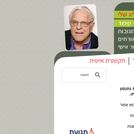
 נתנסון
ו.
וא אמור
ות
נות