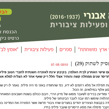
לשתוק (29) |
ם שישי האחרון לבית העלמין בקיבוץ עינת לאזכרה השנתית לחברי הטוב פיליפ
תריסר שנים ממחלה קשה והותיר אצלי חלל ריק שאף אחד לא הצליח למלא אות
תפילת אל מלא רחמים לא ידע, כפי שהתוודה באזני מי היה פיליפ. נאמר לו רק שה
 אלוף במילואים, זה הכול.
 ומודיעין בכירים לשעבר מסוגו של מייק הררי, רובם ככולם בשנות השבעים המאוחר
הלוויה שימשו רמז עבה לעבר הביטחוני של פיליפ.
ידה בקבוצת הצעירים יהודים במצרים שהיו גיבורי פרשה אשר הסעירה את המדינה בש
קבר סימלה את מסע הייסורים שעבר פיליפ בחייו.