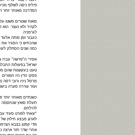
פיליפ ניסה לשלוף מכי
המדרכה מאוחר יותר התב
מאות שוטרים פשטו על 
לקהיר ולא נעצר. הוא 
לגרמניה.
כעבור זמן פותה אלעד 
שהכחיש כי הסגיר את ח
כמה שנים הסתלק לעול
אסירי ה"פרשה" עברו ב
ישראל בפעולות החבלה. 
טענו בעקשנות שהם משת
פסקי הדין היו חמורים. 
ועזר עוררה סערה בישר
כשנתיים מאוחר יותר 
תעלת סואץ שנחסמה ע"י
להילחם.
"יצאתי לפורט סעיד עם
לארגן מבצע חילוץ של 
מדי קפטן בצבא הצרפת