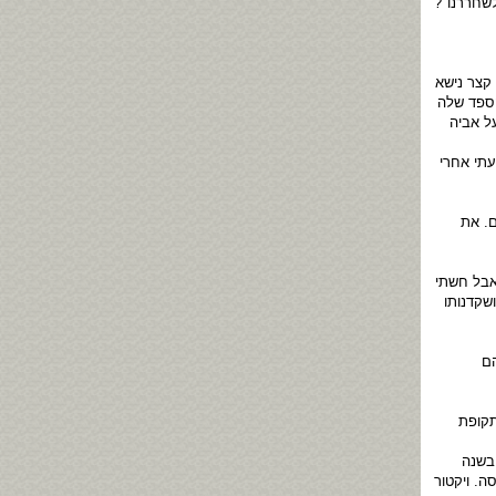
לשחררנו"?
קצר נישא
הספד שלה
ל אביה
תי אחרי
ם. את
אבל חשתי
שקדנותו
הם
שהחלו בתקופת
 בשנה
ה. ויקטור