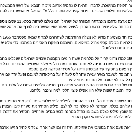
טקס.
 תקופה ממושכת, לדבריו, הראה לו נחמיה ארגוב מזכירו הצבאי של ראש הממשלה ד
 של שיחות חילופי השבויים. נידוני קהיר לא הוזכרו כלל ע"י ישראל. אי אפשר היה לה
נדוני קהיר שציפו לחזרתם ארצה נדהמו מעמדתה המוזרה של ישראל. הם נאלצו לשהות
ית בריחה שלא יצאה ברגע האחרון לפועל מאחר שאי אפשר היה לצרף את מרסל שש
עד היום לא ניתנה תשובה ח
ראות בכולם קציני צה"ל במילואים. האומנם הופקרו האסירים במתכוון כדי שלא יפ
 זו סתם רשלנות?
כעבור עשר שנים, ב 1967 למדו נידוני קהיר על מלחמת ששת הימים מקבוצת שבויים ישראלים שנכלאו 
חשבו שגם הפעם המדינה לא תזנח אותם בעת חילופי אלפי השבויים המצריים. בכל ז
ן הפעם בתפקיד שר הביטחון ודילג על אסירי הפרשה פעם נוספת.
ש המוסד לשעבר מאיר עמית שהחליט לעלות על בריקאדות למענם ופעל יחד עם אח
כל עוד לא יסוכם על החזרת נידוני קהיר.
פו של דבר הם שוחררו הגיעו בחשאי ארצה דרך מדינה שלישית ושמרו על אלם. הם גו
סרן והטבות שונות שלא היוו אפילו פיצוי חלקי למה שעבר עליהם.
וסד לשעבר אפרים הלוי בדברי ההספד לפיליפ לפני שלוש שנים: "רק מתי מספר במדי
ו עליהם בכלא. המדינה לא פעלה כדי לחלצם. פיליפ הסתיר את סערת ליבו והצטיין 
ה שובץ פיליפ כצלם בשבועון צה"ל במחנה לבש בגדים אזרחיים והסתיר את דרגתו ה
 למד לצלם פרט לעיתונאי סקרן מסוגי.