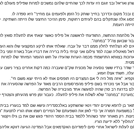
רון ואריאל ובני זוגם היו עדות לכך שהחיים שלהם נמשכים למרות שפיליפ מעולם לא
ם ובכל מקום וכדרכך בחייך שותק כל הזמן ולפעמים גם מחייך" היא ספדה לו.
סוג אלה שנתקלים בהם לעיתים רחוקות, סימן ההיכר החיצוני שלו הייתה השתיקה. ל
ייתה רועמת.
עיצומה של מלחמת ההתשה, התוודעתי לראשונה אל פיליפ כאשר יצאתי אתו לתעלת סואץ ל
ור שבועון צה"ל "במחנה".
ם לא הצלחתי לחלץ ממנו דבר על עברו. שאלתי אותו לרקע המקצועי שלו והוא העד
אל מאיטליה שבה למד צילום ואני קניתי בלית ברירה את דבריו אבל באורח זמני בלב
ת ארוכות בצוותא התרשמתי מכמה הערות שהעידו על חוש ההומור המיוחד שלו למרות 
טית.
שודר ברדיו ששני נוסעיה של מכונית שק"ם שעברה כמה דקות אחרינו בציר נישבו ע"י
ה, חשתי אצלו זעזוע.
קפיא: "איזה מזל היה לי אם המצרים היו תופסים אותי לא הייתי יוצא משם חי".
בור אבל אני נזכרתי בשם פיליפ מהפרסומים הרבים מאוד על הפרשה שהסעירה את 
 צלם בדרגת רב סרן שהיה למעשה אחד מגיבוריה של הפרשה.
מערכת "במחנה" שלא לשלוח את פיליפ לתעלה. כעבור זמן פרש מהעיתון והצטרף ל
תואר בן לרופא שיניים יהודי וינאי שהשתקע באלכסנדריה ונישא שם למד בנעוריו בבית
 במשמעת חמורה אך כדי לאזן את השפעתם של הנזירים רשמו אותו הוריו לתנועת "ה
ונות. רק מאוחר יותר כשהחל ללמוד בבית הספר היהודי פגש שם את בן גילו ויקטור
חלוץ" ללא ידיעת הוריו.
ום לעלות לישראל אחרי סיום לימודיהם האקדמאים אבל המדינה הגיעה דווקא אליהם