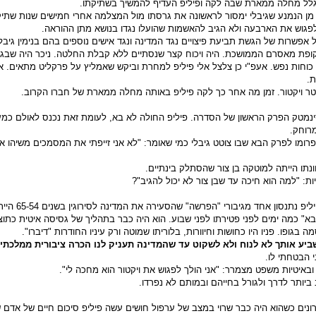
לל מחלה ממארת שבה לקה ופיליפ העדיף להמשיך בשתיקתו.
ן הנמנע שגיבלי ימסור לראשונה את גרסתו מול המצלמה אחרי חמישים שנות שתיק
פגוש את הארבעה ולא הגיב להאשמות שהועלו נגדו בנושא מתן ההוראה.
אפשרות של הגשת תביעת פיצויים נגד המדינה ונגד אישים נוספים בהם בנימין גיבלי
פת מאסרם הממושכת. היה ויכוח קצר שנסתיים ללא קבלת החלטה. ניכר היה שבגי
וחות נפש. אעפ"י כן צלצל אלי פיליפ למחרת וביקש שאמליץ על פרקליט מתאים. א
ת.
ר ויקטור. זמן מה אחר כך לקה פיליפ באותה מחלה ממארת של חברו הקרוב.
סינמטק הפרק הראשון של הסדרה. פיליפ החולה לא בא, לעומת זאת נכנס לאולם כמ
מרוחק.
רומו לפרק הבא שבו צוטט גיבלי כמי שאומר: "לא אני זייפתי את המסמכים משיהו 
נתו הייתה למוטקה בן צור שהסתלק בינתיים.
יות: "למה הוא חיכה עד שבן צור לא יכול להגיב"?
פגישתי האחרונה עם פיליפ נתנסון אח
בא" כמה ימים לפני פטירתו לפני שבוע. הוא היה כבר בתהליך של גסיסה איטית כתו
ופו. פניו היו כחושות וחיוורות, בלוריתו שמוטה ורק עיניו החודרות "דיברו".
ביע אותך לא לנוח ולא לשקוט עד שהמדינה תעניק לנו הכרה ציבורית ממלכתי
י הבטחתי לו.
באיטיות משפט מצמרר: "אני הולך לפגוש את ויקטור הוא מחכה לי".
 ביותר לדרך ולגורל בחייהם ובמותם לא נפרדו.
חרונים כשהוא היה כבר שרוי במצב של ערפול חושים עשה פיליפ סיכום חיים של אדם