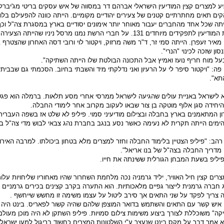
ש אפריל 1951 הגיע למצרים קצין המודיעין הישראלי אברהם דר במסווה של איש עסקים בריטי מג'י
קים תאים מחתרתיים קטנים של צעירים יהודיים מקומיים. הייתה כוונה להפעילם בל
יתה שכל אחד מהחברים יעבור מאוחר יותר אימונים יסודיים בארץ במסגרת צה"ל וכך
לחיילים סדירים ביחידת המודיעין לתפקידים מיוחדים 131. על חברי הרשת נמנו מרסל ניניו שהייתה 
 מאיר זעפרן. הייתה סמי זר, ד"ר משה מרזוק, ויקטור לוי ורובי דסה האחרון שהצטרף
סון שזכה לכינוי "הנרי".
על מוח חריף נועז ואמיץ אבל התכונה הבולטת שלו הייתה השתיקה".
 פה: "ויקטור סיפר לי על הרעיון ואני נדלקתי מיד והשבתי בחיוב. הסכמתי גם שבביתי
תא".
צא לישראל באניית עולים שהגיעה לישראל ממרסי אחרי מסע תלאות. ברמלה הוא פג
חידה סגן אלוף מוטקה בן צור שבאו לעקוב מקרוב אחר לימודי החבלה.
ה 20 היה אחרון המתאמנים בארץ בחבלה ובצילום מודיעיני סמוי. פיליפ לא שלט אז בשפה העברי
ימים הייתה תקרית לא נעימה כאשר נסע בנגב בחברת נהג צבאי לבוש מדי צה"ל בל
הב: "פיליפ הצטיין בלימוד החבלה וחזר למצרים מלא בטחון ביכולתו. למרבה האירונ
לפיליפ בשעת המבחן הגורלית ששינתה את חייו.
19 הגיע למצרים קצין חיל האוויר, יליד גרמניה נכה מלחמת השחרור שהיו מאחוריו שליחויות עלו
 חברה גרמנית לייצור גפיים מלאכותיות. הוא התערה בקרב קצינים בכירים גרמניים
ה צריך לפקד על שני התאים אך סירב ליטול על עצמו משימה זו מחשש שייחשף .
איש קשר עם התאים והשתמש בדואר המוצפן שלהם שהיה קשור לפאריס. בינט היה ז
קה" משוכללת לצורך ביצוע משימות צילום סמויות. פיליפ השתקן לא היה מוכן מעול
 אמר דבר על מקס בינט שנעצר ע"י השלטונות המצרים כחשוד בריגול למען ישראל