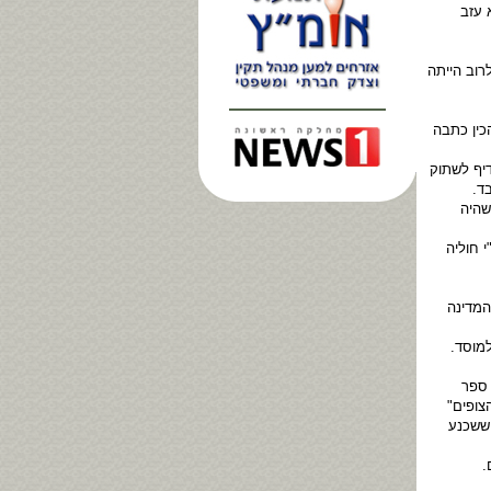
 עזב
רוב הייתה
הכין כתבה
יף לשתוק
ד.
שהיה
 חוליה
המדינה
מוסד.
 ספר
צופים"
 ששכנע
.