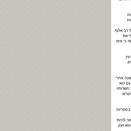
ות
את
 רב אלוף
ף את
כי זויפו
ין
ו
ונה אחרי
גם הוא
חשדותיו.
קראו
ם בספריות
ור להיות
וא זעק