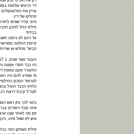
רק את הטייס יונתן א
דר הרעיש עולמות במשך
גוריון את הפרוטוקולים
מחלקו של דיין.
פיליפ החל לתכנן תכנ
בבידוד.
קיימת החלטה מפורשת ל
הביש" מחדש או שהייתה
היו כבר חסרי אמונה ו
התעורר פעם נוספת דיי
מי שסייע להם היה רא
לטרפוד הסכם החילופין 
הלחץ הכבד הועיל ובסו
לצה"ל קיבלו דרגות רב 
ביטוי לכך נתן ראש המ
איזה סבל וייסורים עבר
זמן מה לאחר שובו ארצ
איש לא שאל מיהו, היכן