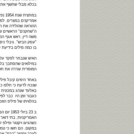
בכלא מבלי שחשף את סו
במחצ
אמריקנים במצרים. למט
ההוראה שהולידה את ה
ה"שחקנים" הראשיים שה
משה דיין, ראש אגף המו
"עסק הביש". גיבלי ני
בו כמה מילים בידיעת קצ
האיש שנבחר לפקד על הפ
במילואים שהסתבך בלקי
המוסרית עוררה את חש
באחד הימים קיבל פילי
שנכח לדעת כי חלפו כ
באלעד שנהג במכונית ב
כעבור זמן היו כבר לפ
בהלוויתו של פיליפ הו
ב 23 בי
האמריקניות, בתי דואר 
כשהגיעו ויקטור ופילפ 
במקום. הם חשו כי טמנ
לעבר ויקטור "ברח" אב