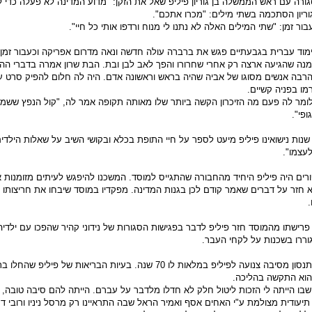
ורה עם ראש הממשלה בן גוריון פיליפ שאל את הזקן: "מדוע המדינה לא פעלה כדי 
וריון הסתכמה בשתי מילים: "מכרו אתכם".
ור זמן: "שתי המילים האלה לא נתנו לי מנוח ורדפו אותי כל חיי".
מוד עברית בגבעתיים פגש את ברברה עולה חדשה ונאה מדרום אפריקה וכעבור זמן 
ה שהגיעה ארצה רק אחרי שחרורו והפך לאב לבן ובת. הבת שרון אמרה בדברי ה
 הרבה אנשים מסוגו של אביה שהיה בראש וראשונה אדם. היה לה חלום להפיק סרט ע
מו בפניה קשיים.
מר לה פעם מה הזיכרון הקשה ביותר שלו מאותה תקופה אמר לה, "קול הנפץ ששמע
פי".
שנות נישואינו פיליפ מיעט לספר על חיי התופת בכלא ובקושי השיב על שאלות הילדי
לעצמו".
רים היה פיליפ היחיד מהחבורה שהתגייס למוסד. המשכנו להיפגש לעיתים מזומנות 
 חזר על דברים שאמר קודם לכן בגנות המדינה. מפקדיו במוסד שיבחו את חריצותו ו
.
פרישתו מהמוסד חזר פיליפ לדבר בפגישות הסגורות של נידוני קהיר שהפכו עם ילדי
ררו בשכנות על לקחי העבר.
בשעתו ערכה ברברה נתנסון מסיבה צנועה לפיליפ במלאות לו 70 שנה. בעיות הבריאות של פיליפ 
הוא התקשה בהליכה.
שבו הייתה לי הזכות ליטול חלק לא חדלו מלדבר על עברם. הייתה להם סיבה טובה,
עודית מצולמת ע"י האחים אסף ואמיר הראל שבה התראיינו רק מרסל ניניו ורובי דס