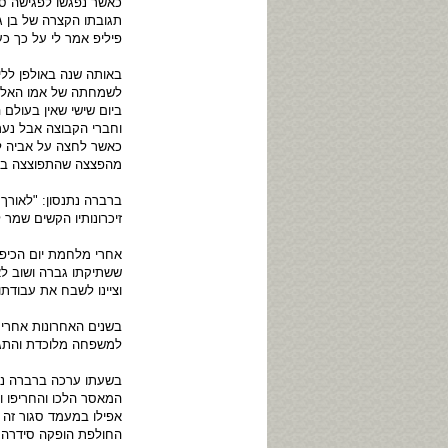
כאשר נפגשו לפגישה סג
תגובתו הקצרה של בן ג
פיליפ אמר לי על כך כעב
באותה שנה באולפן ללי
לשמחתה של אמו האלמנ
ביום שישי שאין בעולם
וחברי הקבוצה אבל נער
כאשר לחצה על אביה לו
מהפצצה שהתפוצצה בגו
ברברה נתנסון: "לאורך 
זיכרונותיו הקשים שמר 
אחרי מלחמת יום הכיפו
ששתיקתו גברה ושוב לא
וציינו לשבח את עבודתו
בשנים האחרונות אחרי 
למשפחה מלוכדת והתגו
המאסר הלכו והחריפו ו
אפילו במעמד סגור זה 
החולפת הופקה סידרה תי