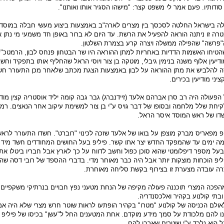
דותיו. פעם אמר לי משפט קצר: "מישהו הסגיר אותו ואותנו".
ית שנת 1954 נפלה בישראל החלטה לסכסך בין מצרים לארה"ב באמצעות ביצוע מעשי חבלה במוסד
רה זו ניתנה הוראה להפעיל את הרשת. עד היום לא ברור באופן חד משמעי מי נתן 
"פרשה" שהפילה ממשלה ויצרה קרע בצמרת השלטון.
טיחו האשמות הדדיות באחריות למתן ההוראה היו שר הבטחון פנחס לבון, הרמטכ"ל
דיעין אלוף משנה בנימין גיבלי, מוטקה בן צור ויוסי הראל שהחליף אותו בתפקיד וחש
סה להלביש את מתן ההוראה על לבון באמצעות הצגת מכתב שלאחר מכן התעורר חשד 
יני מודיעין בכירים.
עולה היה רב סרן אברהם אלעד (זיידנברג) גבר גבה קומה יליד אוסטריה קצין מודיע
חת שלל מלחמה ובסופו של דבר גויס ע"י בן צור למשימת עיקוב אחר הנאצים. רמת
דו של ראש המוסד איסר הראל.
פ מפאריס מברק מוצפן על בואו של אלעד שזכה לכינוי "רוברט". חשדו התעורר לראש
מה ימים עד שהמפקד החדש יצר אתו קשר. פיליפ בעל החושים המחודדים חשד מיד 
על מספר דיפלומטי שהוא סוכן כפול וחשב לדווח על כך לארץ אבל חבריו ביטלו את 
יליפ הוכחות מוצקות יותר אבל היה כבר מאוחר מדי. בדברי ההספד של רובי דסה שהו
זכרה עובדה מצערת זו בצירוף בקשת סליחה מאוחרת.
ולי 1953 יום המהפכה המצרי תוכננה פעולה מקיפה של הנחת מטעני נפץ חבויים בנרתיקי משקפיי
ובתי קולנוע בקהיר ואלכסנדריה.
לאולם הכניסה של קולנוע "מטרו" בקהיר הופתעו לראות שוטר חרש מצרי שלא היה אמ
ו להם מלכודת על סמך מידע מוקדם. אחת המטענים החל ל"עשן" בכיסו של פיליפ ה
ל הוא נלכד ע"י שוטרים שארבו להם.