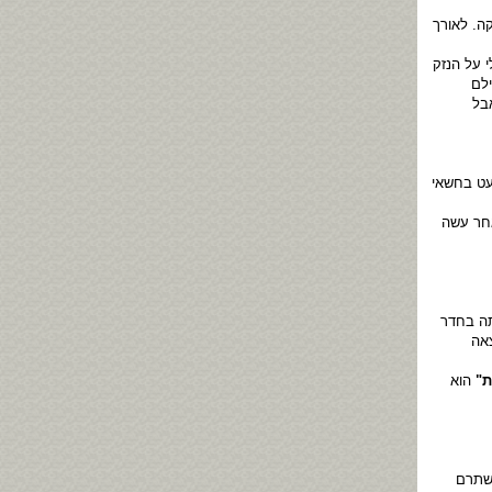
ה. לאורך
 על הנזק
לם
בל
עט בחשאי
אחר עשה
ד מגיבורי "הפרשה" שהסעירה את המדינה לסירוגין בשנים 65-54 הייתה בחדר
צאה
ת"
הוא
 שתרם