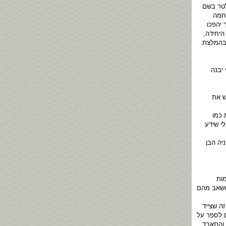
ברלטר בשם
וחמה
 יהפכו
הצעירה היחידה,
 בהמלצת
 יבנה
ש את
ת כמו
י שידע
יה הבן
מות
 ושאב מהם
ה שצייד
ם לספר על
 והתאבד