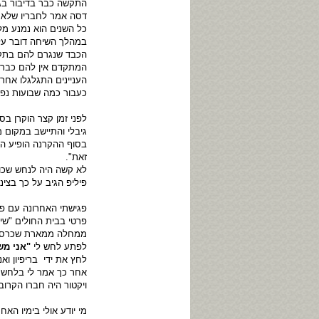
התקשה כבר בדיבור בג
דסה אמר לחבריו שלא מ
כל השנים הוא נמנע מל
במהלך השיחה דובר על 
הכבד שנגרם להם בתקו
המתקדם אין להם כבר כ
העניינים התגלגלו אחר
כעבור כמה שבועות נפט
לפני זמן קצר הוקרן ב
גיבלי והתיישב במקום 
בסוף ההקרנה הופיע הפ
זאת".
לא קשה היה לנחש שכוו
פיליפ הגיב על כך בצינ
פרטי בבית החולים "שי
ממחלה ממארת שכרסמה בג
לפתע לחש לי
"אני מש
לחץ את ידי בריפיון ואנ
אחר כך אמר לי בלחש ו
ויקטור היה חברו הקרוב
מי יודע אולי בימיו הא