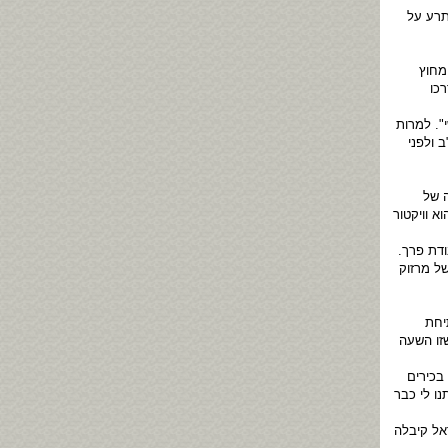
תרע על
מחוץ
כו
". למרות
 ולפני
 של
א וויקטור
ודת פרך.
תם של מרזוק
יחת
זו השעה
בכירים
ו לי כבר
יים ואילו ישראל קיבלה