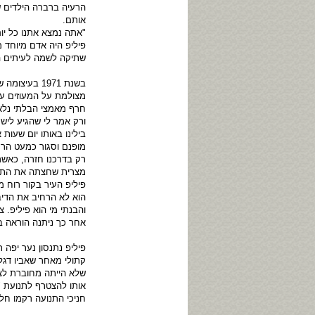
הרעיה ברברה הילדים ש
אותם.
"אתה נמצא אתנו כל יו
פיליפ היה אדם מיוחד מ
שתיקה לשמה לעיתים ה
בשנת 1971 ב
מצולמת על המעוזים עב
חרף מאמצי הבלתי נלאי
ורק אמר לי שהגיע לישר
בילינו באותו יום שעו
מופנם וסגור כמעט הרמ
רק בדרכנו חזרה, כאשר 
מצרית שחצתה את התעל
פיליפ העיר בקור רוח מ
הוא לא הרחיב את הדי
והבנתי מי הוא פיליפ.
אחר כך ניתנה הוראה ב
פיליפ נתנסון נער יפה 
קתולי מאחר שאביו דגל
שלא הייתה מחוברת לצי
אותו להצטרף לתנועת "ה
חניכי התנועה רקמו חל