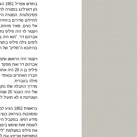
בחוד
ג'ון דארלינג במטרה לה
פסיכולוגית. המטרה הי
אלי נעים, מאיר מיוחס,
ויקטור לוי היה פיליפ נתנ
אברהם דר: "הוא היה ב
לימים גילה פיליפ בחצי
בהיחבא ה"סליק" של ה
ויקטור היה הראשון שי
אברהם דר ואת מפקד הי
פיליפ בן 
חבריו האחרים ובאחד ה
מילה בעברית.
מדריך החבלה שלו נתן ר
שלי היה כעבור 20 שנה מדריך החבלה בצה"ל של בנו אריאל".
הצטיינות זו לא תועיל 
בראשית 52
ומסוכנות בעיראק כנציג
מידע רגיש. במקביל הי
לעומת זאת שימש בינט 
את פיליפ במצלמת "ליי
המשימות שביצע וגם לא