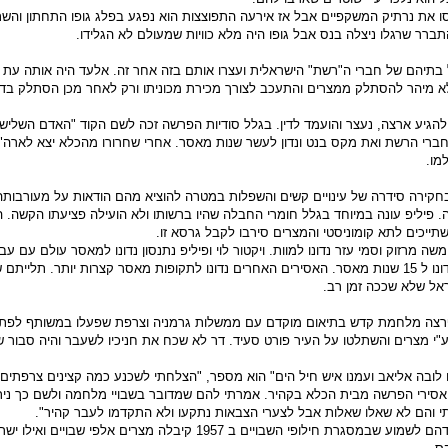
סו את נרתיק המשקפיים אבל אז אירעה התפוצצות הוא נפגע בפלג גופו התחתון והש
רר שרגלו ניצלה בנס אבל גופו היה מלא כוויות שמעולם לא הגלידו.
בתיהם של חברי ה"רשת" הישראלית ועצרו אותם בזה אחר זה. אלעד היה אותה עת 
לא מיהר להסתלק ממצרים והתעכב לצורך מכירת מכוניתו ורק לאחר מכן הסתלק בדר
להגיע ארצה, נעצר והועמד לדין. בגלל סודיות הפרשה זכה לשם הקוד "האדם השלישי
ברי הרשת ואת מקס בנט ונדון לעשר שנות מאסר. אחרי שחרורו מהכלא יצא לארה"ב
מו.
חקירה סידרה של עינויים קשים והשפלות במטרה להוציא מהם הודאות על מעורבותה
פיליפ עונה במיוחד בגלל חומרי החבלה שהיו ברשותו ולא הועילה פציעתו הקשה. הו
ייכים לתא קומוניסטי והמצרים סירבו לקבל גרסא זו.
משה מרזוק וסמי עזר נדונו למוות. ויקטור לוי ופיליפ נתנסון נדונו למאסר עולם עם עב
מרסל ניניו ורובי דסה נדונו ל 15 שנות מאסר. האסירים האחרים נדונו לתקופות מאסר קצרות יותר. תליי
אל שלא שככה זמן רב.
פרצה מלחמת קדש בתיאום מוקדם עם ממשלות גרמניה וצרפת שפעלו במשותף לפת
 מצרים והשתלטו על העיר פורט סעיד. דר לא שכח את חניכיו לשעבר והיה סבור ש
 לובה אליאב ועמנו איש חיל הים" הוא מספר, "הצלחתי לשכנע כמה קצינים צרפתים 
אסירי הפרשה מבית הכלא בקהיר. אמרתי להם שמדובר בשבויי מלחמה ולשם כך ניתנ
י והם לא שאלו שאלות אבל לצערי הצבאות נתקעו ולא התקדמו לעבר קהיר".
אחרי שדר חזר ארצה נדהם לשמוע שבמסגרת חילופי השבויים ב 1957 קיבלה מצרים אלפי שבו