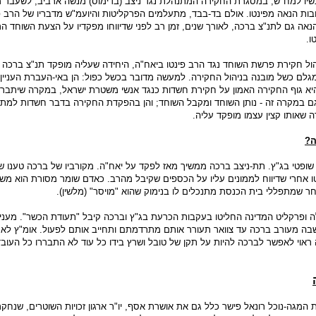
נשיו למח"ש, במסגרת החקירה המתנהלת נגד ניצב (בדימוס) מנשה ארביב, לשעבר 
טובות הנאה מפינטו. אולם בד-בבד, מתעלמים הפרקליטות והיועמ"ש מדבריו של הרב פי
נאה גם לתנ"צ ברכה, לאורך שנים, זמן רב לפני שדיווחו מפקדיו על הצעת השוחד ה
ו.
יהול חקירת פרשת השוחד נגד הרב פינטו ביאח"ה, היחידה שעליה מופקד תנ"צ ברכה -
מגלם כשל מובנה בניהול החקירה. למעשה מדובר בכשל כפול: הן באי-העברת העניין 
יא גוף החקירה האמון על חקירת חשדות כנגד אנשי משטרת ישראל, במקרה שיתברר
גם במקרה זה - נותן השוחד ומקבל השוחד; והן בהפקדת החקירה בדבר חשדות למתן
ה שאותו קצין עצמו מופקד עליה.
ה?
שופטי בג"ץ. תת-ניצב ברכה ממשיך מאז לפקד על יאח"ה. מקורביו של ברכה טענו ש
ו אחרי שדיווח לממונים עליו על הכספים שקיבל מהרב. כאדם שומר מסורת הוא מש
 שמתפללי בית הכנסת מתנכלים לו בנימוק שהוא "מויסר" (מלשין).
ופרקליט המדינה החליטו בעקבות הכרעת בג"ץ וברכה קיבל "תעודת הכשר". מעניי
 מעורב ברכה עד צוואר תעורר אותם מתרדמתם ותחייב אותם לפעול. אומ"ץ לא 
ה ראוי לאפשר לברכה להיות על תקן של טובל ושרץ בידו כל עוד לא התבררו כל העוב
מגה-נוכל רונאל פישר כלל גם את אושרת אסף, יו"ר ארגון זכויות השוטרים, שנח