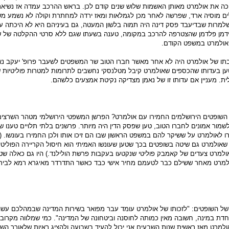
יכה את אולמרט מאותן האשמות שלוש שנים קודם לכן. בראש ההרכב עמדה אז נשיאת
ים מוסיה ארד, שפרשה לאחר מכן לגמלאות ומאז ירדה למחתרת וקולה לא נשמע מ
שלמרות שבדיעבד פסק דינה היה תמוה בלשון המעטה, גם בעיניהם היא לא היכתה 
דמן פלדמן שהצטרפה להרכב במקומה, טענה בשעתו שגם ללא סרטי ההקלטה של שו
אולמרט במשפט הקודם.
בתו של אולמרט היה לא אחר מאשר חברו הטוב שר המשפטים לשעבר פרופ' יעקב נא
ען בעדותו שהכספים שאולמרט קיבל מטלנסקי נחשבים לתרומות למטרות פוליטיות
ית. מעניין אם עדותו זו של נאמן מצדיקה נקיטת אמצעים כלשהם.
שופטים הירושלמים החמירו עם אולמרט? הפרשן המשפטי הירושלמי מטהר השרצים 
שמור אמונים לחברו הטוב, טען שפסק הדין היה מיותר. פרשנים בלתי תלויים טענו ש
ו לאולמרט על ששיקר להם במשפט הראשון שבו הם זיכו אותו ולכן החמירו בעונשו. (
אולמרט גם שיטה בשופטים בכך שטען שעונשו האמיתי הוא חיסול הקריירה הפוליטית
אולמרט צעדים של קאמבק פוליטי שנקטעו בעקבות פרשת הולילנד.) היו גם כאלה שט
למרט מאחר ששילם כבר לטעמם מחיר אישי כבד כאשר התדרדר מאיגרא רמא לביר
של השופטים: "לזכותו של אולמרט עומד עבר מפואר בשירות המדינה שבמהלכם עשה
חדת במינה, חשובה מאין כמותה לחוסנה וביטחונה של המדינה". כמי שמלווה מקרוב
אולמרט מאז ראשית שנות השבעים אני יכול להעיד בשבועה ולהציג ראיות שלאורך השנ