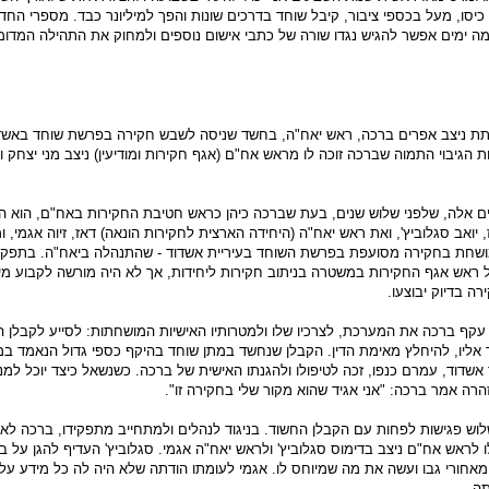
יסו, מעל בכספי ציבור, קיבל שוחד בדרכים שונות והפך למיליונר כבד. מספרי החד
מה ימים אפשר להגיש נגדו שורה של כתבי אישום נוספים ולמחוק את התהילה המדומ
 תת ניצב אפרים ברכה, ראש יאח"ה, בחשד שניסה לשבש חקירה בפרשת שוחד באשד
ות הגיבוי התמוה שברכה זוכה לו מראש אח"ם (אגף חקירות ומודיעין) ניצב מני יצחק 
חשף בימים אלה, שלפני שלוש שנים, בעת שברכה כיהן כראש חטיבת החקירות באח"ם, הוא ה
יואב סגלוביץ', ואת ראש יאח"ה (היחידה הארצית לחקירות הונאה) דאז, זיוה אגמי, 
ושחת בחקירה מסועפת בפרשת השוחד בעיריית אשדוד - שהתנהלה ביאח"ה. בתפקיד
ל ראש אגף החקירות במשטרה בניתוב חקירות ליחידות, אך לא היה מורשה לקבוע מי
רה בדיוק יבוצעו.
פי שנחשף ב-News1, עקף ברכה את המערכת, לצרכיו שלו ולמטרותיו האישיות המושחתות: לסייע לקבלן 
אליו, להיחלץ מאימת הדין. הקבלן שנחשד במתן שוחד בהיקף כספי גדול הנאמד במ
שדוד, עמרם כנפו, זכה לטיפולו ולהגנתו האישית של ברכה. כשנשאל כיצד יוכל למנ
רה אמר ברכה: "אני אגיד שהוא מקור שלי בחקירה זו".
לוש פגישות לפחות עם הקבלן החשוד. בניגוד לנהלים ולמתחייב מתפקידו, ברכה לא
 לראש אח"ם ניצב בדימוס סגלוביץ' ולראש יאח"ה אגמי. סגלוביץ' העדיף להגן על ב
אחורי גבו ועשה את מה שמיוחס לו. אגמי לעומתו הודתה שלא היה לה כל מידע על 
תה.