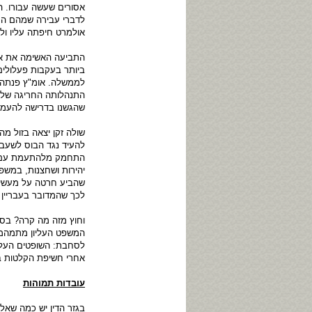
אסורים שעשה עבורו. ה
לדברי עבירה שמהם הם 
אולמרט חיפתה עליו ו
התביעה האשימה את אול
ביותר בעקבות פעלולים
לממשלה. אומ"ץ פנתה 
התנהלותה החריגה של ה
שהגשנו בדרישה להעמיד
שולה זקן יצאה בזול 
להעיד נגד הבוס לשעב
התחמק מלהתעמת עם הד
יהירות ושחצנות, במשפ
שהביע חרטה על מעשיו.
לכך שהמדובר בעבריין 
וחוץ מזה מה קרה? בסך
המשפט העליון מתמהמה
לסחבת: השופטים העלי
אחרי חשיפת הקלטות ב
עובדות תמוהות
בגזר הדין יש כמה שאלו