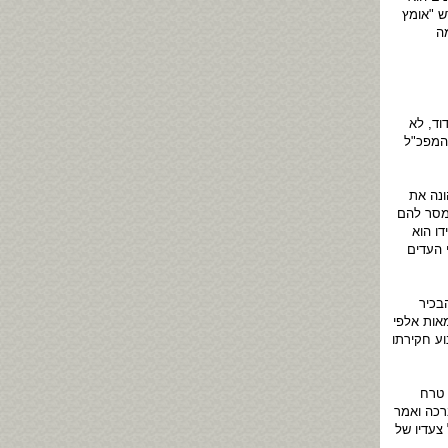
ש "אומץ
ה
וד, לא
והמפכ"ל
ונה את
ומסר להם
ו הוא
 העדים
הבכיר
אות אלפי
וע חקירתו
 טרח
רכה ואמר
צעדיו של