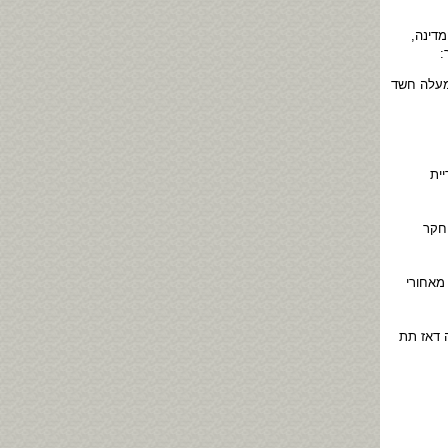
דינה,
:
המעלה חשד
ית
יחקר
ב מאחורי
ה דאז תת