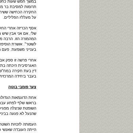
במשך חמש שעות כחשוד
תרומות למסיבת בר מצוו
החקירה הכחישה ששיחדה
על מעלליו הפליליים.
אסף הכריזה אחרי החקי
שלי, אם אני אבין שיש 
המהמורה הזו. הרבה מאמ
לשוטר". אושרת הוסיפה
בענייני משמעת. פעם הי
אחרי פרשה זו ספק אם
האגרסיבית היכתה בתדה
דין בעת חקירה במח"ש
בעבר ביחידה המרכזית
צער פומבי בוטה
אחת הדוגמאות הגדולות
בראשו שלף לפתע עבריי
השופטת שניצלה מפגיעה
שהנעל לא פגעה בביני
הייתה העובדה שאנשי כו