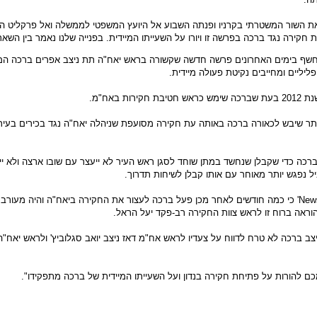
ת השור המשטרתי בקרניו ופנתה השבוע אל היועץ המשפטי לממשלה ואל פרקליט המ
חקירה נגד ברכה בפרשה זו ויורו על השעייתו המיידית. בפנייה שלנו נאמר בין השאר
תר 'News1' חשף בימים האחרונים פרשה חדשה שקשורה בראש יאח"ה תת ניצב אפרים ברכה 
ליליים ומחייבים נקיטת פעולה מיידית.
קירות באח"מ.
ר שיבש לכאורה ברכה באותה עת חקירה מסועפת שניהלה יאח"ה נגד בכירים בעירי
רכה כדי שקבלן שנחשד במתן שוחד לסגן ראש העיר לא ייעצר עם שובו ארצה ולא י
 נפגש יותר מאוחר עם אותו קבלן לשיחות תדרוך.
עוד נאמר ב-'News1' כי כמה חודשים לאחר מכן פעל ברכה לעצור את החקירה ביאח"ה והיה מעור
ראה ברוח זו לראש צוות החקירה רב-פקד יעל הראל.
יצב ברכה לא טרח לדווח על צעדיו לראש אח"מ דאז ניצב יואב סגלוביץ' ולראש יאח"
ם להורות על פתיחת חקירה בנדון ועל השעייתו המיידית של ברכה מתפקידו".