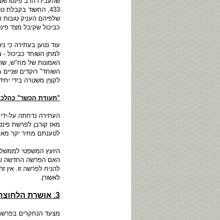
שהעבירו הרב פינטו וא
433, החשוד בקבלת 
שלפיהם העניק טובות ה
כביכול שקיבל מצד פינט
עוד נטען בעתירה כי נ
למתן השוחד כביכול - 
האמונות של מח"ש, שה
השוחד" רוקדים שניים 
לקצין משטרה בידי יחיד
"תעודת הכשר" כהלכ
העתירה נדחתה על-ידי 
מאז קורבן לפרשת פינט
לטענתם מחיר יקר מאחר
היועץ המשפטי לממשלה 
האם הפרשה החדשה שבה
להניח לפרשה זו. אין ז
לאשורן.
3. אושרת הלחוצה
מצעד הנחקרים בפרשת ה