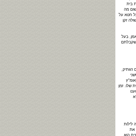
 בית
שום מה
על חטא על
לה זקן
מן, בעל
 שקבלתם
הוותיק,
שני
אומ"ץ
 שלו. זמן
ענו
א
 לילות
 את
ים הוא