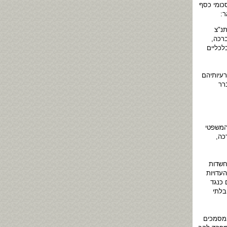
כומי כסף
ר:
נ"צ
רכה,
לכליים
רעיותיהם
רר
 המשפטי
כה,
חשדות
עדויות
 כנגד
בלתי
במסמכים