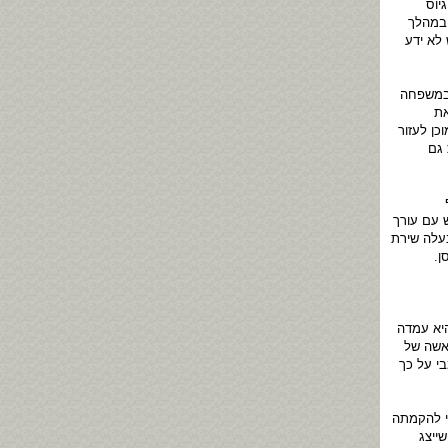
יוס
 במהלך
לא ידע
 במשפחה
את
כן לעזור
 גם
 עם עורך
עלה שירת
ן.
היא עמדה
אשה של
י על כך
וק העיקרי להקמתה
ייצג