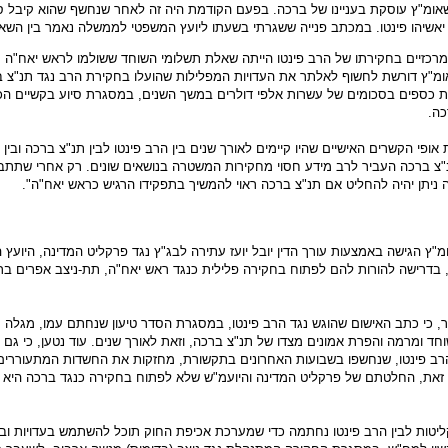
שאומ"ץ עוסקת בעניינו של ברכה. בפעם הקודמת היה זה לאחר שנחשף שהוא קיבל ס
אשיהו פינטו. במכתב פנייה ששגרתי בשעתו ליועץ המשפטי לממשלה נאמר בין השא
רכזיים בחקירתו של הרב פינטו הייתה שאלת תשלומי השוחד ששולמו לראש יאח"ה ת
ומ"ץ דורשת לחשוף לאלתר את העדויות המפלילות שהועלו בחקירת הרב נגד תנ"צ ב
ת כספים בסכומים של עשרות אלפי דולרים במשך השנים, במסגרת סיוע בקשיים הכ
ה.
אופי הקשרים האישיים שהיו קיימים לאורך שנים בין הרב פינטו לבין תנ"צ ברכה ובין 
נ"צ ברכה העביר לרב מידע חסוי מחקירות המשטרה בנושאים שונים. רק אחרי שתתב
ניתן יהיה להחליט אם תנ"צ ברכה ראוי להמשיך בתפקידו הרגיש כראש יאח"ה".
ומ"ץ הגישה באמצעות עורך הדין יובל יועז עתירה לבג"ץ נגד פרקליט המדינה, היועץ
בדרישה להורות להם לפתוח בחקירה פלילית כנגד ראש יאח"ה, תת-ניצב אפרים בר
ר, כי כתב האישום שהוגש נגד הרב פינטו, במסגרת הסדר טיעון שנחתם עמו, מגלה 
ד ומרמה והפרת אמונים מצדו של תנ"צ ברכה, וזאת לאורך שנים. עוד נטען, כי גם ה
רב פינטו, שנחשפו בשבועות האחרונים בתקשורת, מחזקות את החשדות המתעוררים
 זאת, החלטתם של פרקליט המדינה והיועמ"ש שלא לפתוח בחקירה כנגד ברכה היא 
ליטות לבין הרב פינטו נחתמה כדי שמערכת אכיפת החוק תוכל להשתמש בעדויות ו