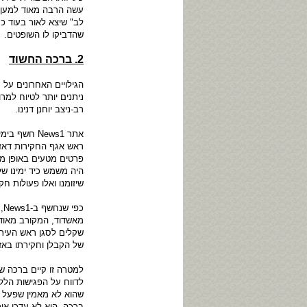
עשה הרבה מאוד למען כ
לב" שיצא לאור בעוד כ
שהדביקו לו השופטים.
2. ברכה החשוד
הגילויים האחרונים על
ניתנים יותר לטיוח למר
רב-ניצב יוחנן דנינו.
אתר News1 
ראש אגף החקירות דאז, 
פרטים מטעים באופן מ
היה משמש כיד ימינו ש
שיזומנו ואלו פעולות חקי
כ
מאשדוד, המקורב מאוד 
שקלים לסגן ראש העיר א
של הקבלן וחקירתו באזה
למטרה זו קיים ברכה ש
לדווח על הפגישות הללו
שהוא לא מאמין שפעל מ
ברכה, הוא לא עדכן או