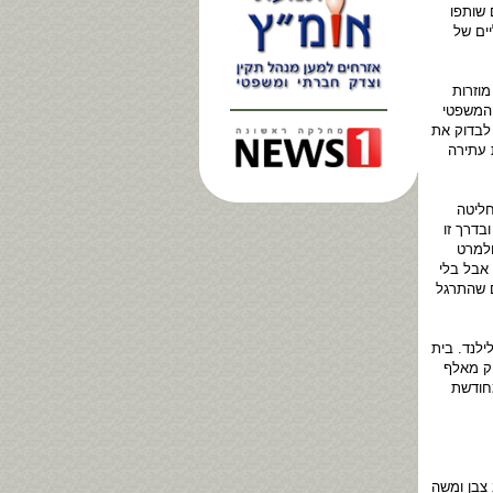
 שותפו
ים של
וזרות
 המשפטי
לבדוק את
 עתירה
חליטה
דרך זו
ולמרט
אבל בלי
ם שהתרגל
לנד. בית
ק מאלף
חודשת
 צבן ומשה