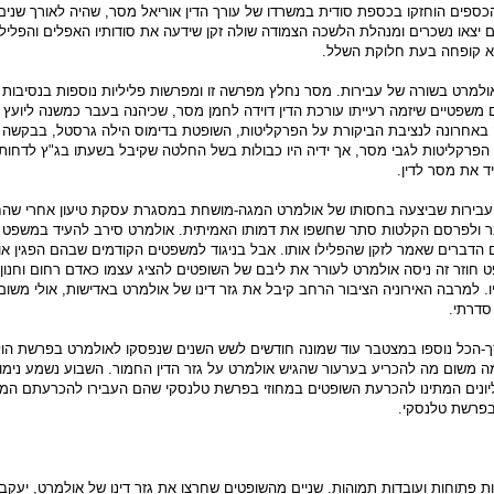
כספים הוחזקו בכספת סודית במשרדו של עורך הדין אוריאל מסר, שהיה לאורך שנים
יצאו נשכרים ומנהלת הלשכה הצמודה שולה זקן שידעה את סודותיו האפלים והפלילי
לא קופחה בעת חלוקת השלל.
מרט בשורה של עבירות. מסר נחלץ מפרשה זו ומפרשות פליליות נוספות בנסיבות מ
 משפטיים שיזמה רעייתו עורכת הדין דוידה לחמן מסר, שכיהנה בעבר כמשנה ליועץ
באחרונה לנציבת הביקורת על הפרקליטות, השופטת בדימוס הילה גרסטל, בבקשה 
פרקליטות לגבי מסר, אך ידיה היו כבולות בשל החלטה שקיבל בשעתו בג"ץ לדחות
 את מסר לדין.
מהעבירות שביצעה בחסותו של אולמרט המגה-מושחת במסגרת עסקת טיעון אחרי שה
ר ולפרסם הקלטות סתר שחשפו את דמותו האמיתית. אולמרט סירב להעיד במשפט וב
ברים שאמר לזקן שהפלילו אותו. אבל בניגוד למשפטים הקודמים שבהם הפגין א
ט חוזר זה ניסה אולמרט לעורר את ליבם של השופטים להציג עצמו כאדם רחום וחנון 
 למרבה האירוניה הציבור הרחב קיבל את גזר דינו של אולמרט באדישות, אולי משו
סדרתי.
-הכל נוספו במצטבר עוד שמונה חודשים לשש השנים שנפסקו לאולמרט בפרשת הולי
 משום מה להכריע בערעור שהגיש אולמרט על גזר הדין החמור. השבוע נשמע נימו
ונים המתינו להכרעת השופטים במחוזי בפרשת טלנסקי שהם העבירו להכרעתם המ
פרשת טלנסקי.
ת פתוחות ועובדות תמוהות. שניים מהשופטים שחרצו את גזר דינו של אולמרט, יעקב