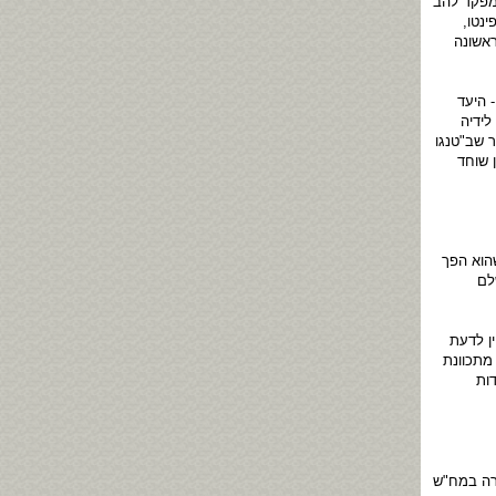
מפקד להב
נטו,
ראשונה
 היעד
לידיה
 שב"טנגו
 שוחד
הוא הפך
לם
ן לדעת
מתכוונת
דות
קרה במח"ש