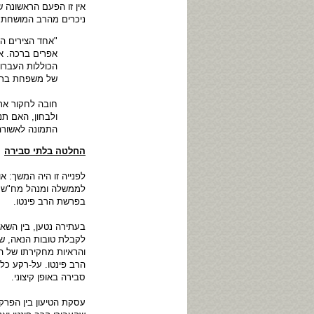
אין זו הפעם הראשונה 
ניכרים מהרב המושחת י
"אחד הצירים המ
אפרים ברכה. א
הכוללות העברו
של משפחת ברכ
חובה לחקור את 
ולבחון, האם ת
התמונה לאשורה 
החלטה בלתי סבירה
לפנייה זו היה המשך: א
לממשלה ומנהל מח"ש, 
בפרשת הרב פינטו.
בעתירה נטען, בין השא
לקבלת טובות הנאה, שוח
והראיות מחקירתו של ה
הרב פינטו. על-רקע כל
סבירה באופן קיצוני.
עסקת הטיעון בין הפרק