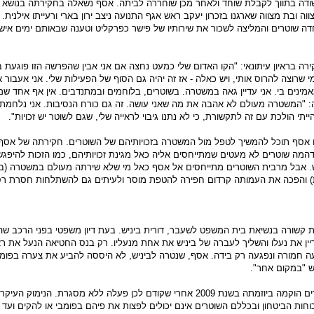
ה בתווך לקבלת שוחד ולאחר מכן שוחררה לביתה. אסף נשאלה בחקירתה בנושא ג
ה ובת מצווה שארגנו בזכרון יעקב ראש אגף התנועה ניצב ירון בארי ורעייתו אילנית.
 שוטרים והמליצה לשכור את שירותיו של פישר כפרקליט וטענה שבאותם ימים איש 
רה בראיון עיתונאי: "הקו האדום שלי כמעט נחצה אם אני אבין שהפרשה הזו פוגעת
מי שרוצה להרוס אותי, ויש כאלה - אז זה יהיה גם הסוף של הפעילות שלי. אני אעבור 
ינים בי. אני עדיין גאה במשטרה. בשוטרים, בלוחמים ובמתנדבים. אין אף אחד שמו
: "המשטרה מעולם לא אהבה את מה שאני עושה. זה גם כורח הנסיבות. אני נלחמת
יתי הולכת עם זה לתקשורת, כי לא נתנו גיבוי לראייה שלי, שגם לשוטר יש זכויות".
 אסף תוכל להמשיך לטפל מול המשטרה בזכויותיהם של השוטרים. חקירתה של אסף
מה שוטרים לא מעטים שמתייחסים אליה כאל מגינת זכויותיהם, כמו הזכות להיפגש
. אבל מרבית השוטרים מתייחסים אל אסף כאל מי שלא שירתה מעולם במשטרה (ב
) והפכה את העמותה קרדום חפירה להטפת מוסר ולעיתים גם להשתלחות חסרת רס
 קשורה בנשיאת בית המשפט לשעבר, דורית ביניש. בעת דיון משפטי בפני הרכב ש
ן את נעלו והשליך לעברה של ביניש את אחת מנעליו. רק בנס החטיאה הנעל את ר
 חמורה ונפגעה רק בידה. אסף, שנטרה לביניש, לא היססה להביע את צערה בפומב
ש "במקום אחר".
העמותה לזכויות השוטרים הוקמה ביוזמתה בשנת 2009 אחרי שקודם לכן פעלה ללא מסגרת. הנימ
חות הביטחון ובכללם השוטרים אינם יכולים לפצות את פיהם בפומבי או להקים ועד ש