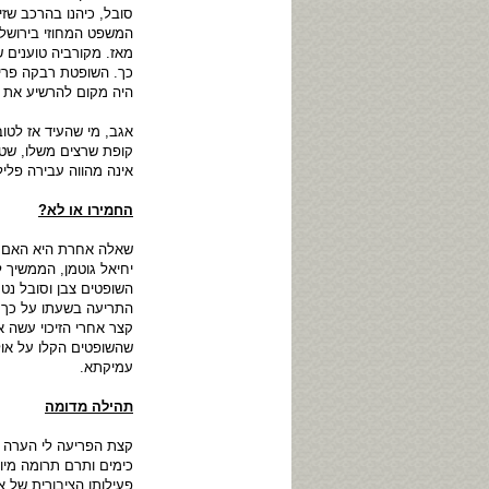
סובל, כיהנו בהרכב שז
המשפט המחוזי בירושל
מאז. מקורביה טוענים 
כך. השופטת רבקה פרי
היה מקום להרשיע את 
אגב, מי שהעיד אז לטו
קופת שרצים משלו, שט
אינה מהווה עבירה פליל
החמירו או לא?
שאלה אחרת היא האם ה
יחיאל גוטמן, הממשיך ל
השופטים צבן וסובל נטר
התריעה בשעתו על כך ש
קצר אחרי הזיכוי עשה 
שהשופטים הקלו על או
עמיקתא.
תהילה מדומה
קצת הפריעה לי הערה 
כימים ותרם תרומה מיו
פעילותו הציבורית של 