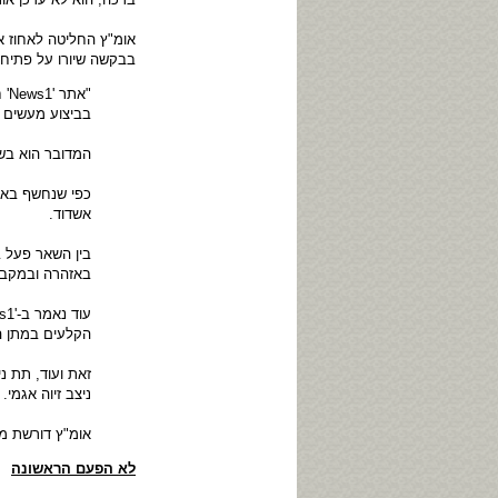
אומ"ץ החליטה לאחוז א
בבקשה שיורו על פתיחת 
"א
בביצוע מעשים פ
המדובר הוא בשנת 2012 בעת שברכה שימש כראש חטיבת ח
כפי שנחשף באת
אשדוד.
בין השאר פעל ב
באזהרה ובמקביל
הקלעים במתן הו
זאת ועוד, תת נ
ניצב זיוה אגמי.
אומ"ץ דורשת מכ
לא הפעם הראשונה