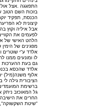
בינתיים התקיימו ג
התפוגגה .אצל אולמ
בזכות השם הטוב ש
הכנסת, תפקיד יוקר
קיצונית לא הפריעה
אבל איליה וקוץ בה:
לפעמים את הקוויים
הלהט האישי של אל
מפגינים של הימין 
אלדד ע"י שוטרים ו
לו ומונעים ממנו לח
גם בעת ההערכות ה
אלדד שהכסא בכנסת
אלוף משנה(מיל) י
הציבורית גילה לי 
ברשימת המועמדים
גל המאוכזב ניתק א
החרים את הישיבה 
"שיטת השקשוקה",.