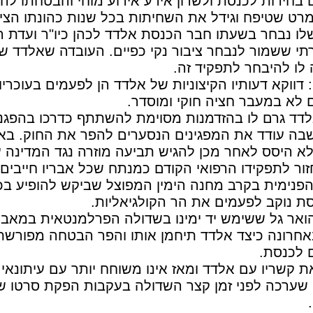
ם בחירות לכנסת ולשרון אירע אירוע מוחי והבטחתו לה
רט שטיפח וגידל את השחיתות בכל שנות כהונתו הציב
לו נבחר בשעתו חבר הכנסת אלדד לכהן כיו"ר ועדת 
תי ששמור לנבחר ציבור נקי כפיים. העובדה שאלדד שי
 לו להיבחר לתפקיד זה.
 דווקא דעותיו הקיצוניות של אלדד הן לפעמים בעוכריו 
 לא במעבר חציה חוקי ומוסדר.
דד גרם לו בהזדמנות מסוימת להשתתף כדרכו בהפגנ
שבה עודד את המפגינים הנסערים להפר את החוק. בא
לא היסס לאחר מכן להגיש תביעה מוזרה נגד המדינה ע
זור לתפקידו הרפואי הקודם כמנתח שכל אבריו חייבים 
פנימית בקרב מחנה הימין המפוצל שביקש להופיע בכ
 נוקב לפעמים את הר הקולגיאליות.
הואר גל ששימש יד ימינו בשדולה הפרלמנטאית במאב
באחרונה כיצד אלדד תיחמן אותו והפר הבטחה מפורשת 
 לכנסת.
ת קשריו עם אלדד ומאז אינו משוחח יותר עם עיתונאי
שערכה לפני זמן קצר השדולה בעקבות הפקת סרטו של 