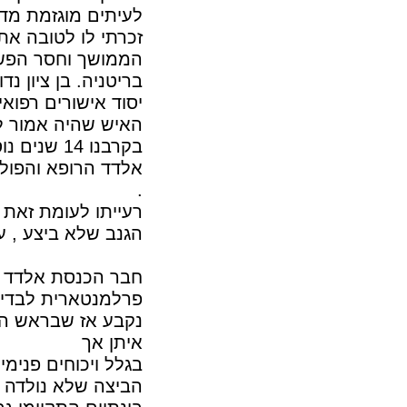
לעיתים מוגזמת מדי
זכרתי לו לטובה את
הממושך וחסר הפשרו
בריטניה. בן ציון 
יסוד אישורים רפואי
האיש שהיה אמור ל
בקרבנו 14 שנים נוספות וזכה לכינוי הציני "המת החי".
אלדד הרופא והפולי
.
רעייתו לעומת זאת
הגנב שלא ביצע , ע
חבר הכנסת אלדד ד
פרלמנטארית לבדיק
נקבע אז שבראש הו
איתן אך
בגלל ויכוחים פנימי
הביצה שלא נולדה 