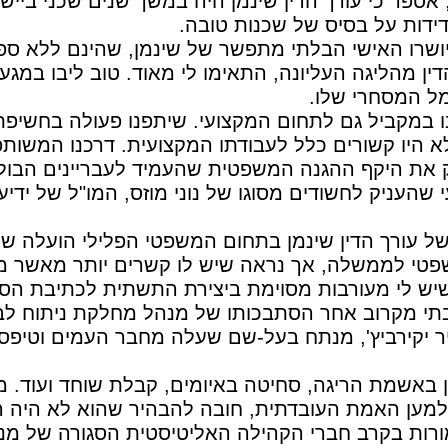
, אספר כי עורך הדין שינמן היה במשך שנים שכני ביי
ידידות על בסיס של שכנות טובה.
יושרו האישי הבלתי מתפשר של שינמן, שהינם ללא ספ
דין מהליגה העליונה, התאימו לי מאוד. טוב ליבו במגע
ל המסחרי שלו.
ו במקביל גם לתחום המקצועי. שיתפנו פעולה בחשיפ
א היו קשורים כלל לעבודתו המקצועית. דרכנו המשו
 את היקף ההגנה המשפטית שהעמיד לעבריינים הבולט
י שהעניק לחשודים מסוגו של נוני מוזס, המו"ל של ידיעו
ל עורך הדין שינמן בתחום המשפטי הפלילי הועלה שמ
פטי לממשלה, אך נראה שיש לו קשרים יותר מאשר מ
שיש לי מעורבות מסוימת ביצירת התשתית לכתיבת הספ
תי מקרוב אחר הסתבכותו של מנהל מחלקת ניתוח לב 
יר יקירביץ', מנתח בעל-שם שעלה מחבר העמים וטיפ
ין באשמת הריגה, סחיטה באיומים, קבלת שוחד ועוד. מע
 למען האמת העובדתית, חובה להבהיר שהוא לא היה ה
מורות בקרב חברי הקהילה האליטיסטית הסגורה של מנ