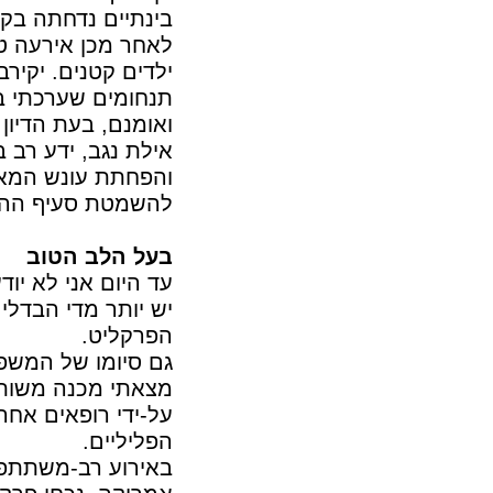
בינתיים נדחתה בקש
לאחר מכן אירעה טר
ילדים קטנים. יקירב
תנחומים שערכתי בכ
ואומנם, בעת הדיון
אילת נגב, ידע רב 
והפחתת עונש המאסר
להשמטת סעיף ההר
בעל הלב הטוב
עד היום אני לא יוד
יש יותר מדי הבדלים
הפרקליט.
גם סיומו של המשפט
מצאתי מכנה משותף
על-ידי רופאים אחר
הפליליים.
באירוע רב-משתתפים