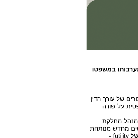
תערבותו במשפטו
רים של עורך הדין
טית על שורה
 מנהל מחלקת
שים מחדש מנותחת
לב קשישה. הרקע לקבלת ההחלטה היה המסקנה כי הינה מקרה מובהק של futility -