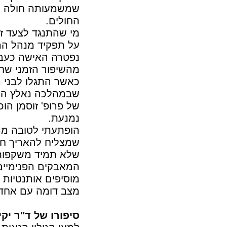
שמשמעותה חולה הנ
החולים.
מי שהתנגד לצעד ז
על תפקיד מנהל המ
נפטרה האישה כעבו
מהשיפור הזמני שח
כאשר התגלו לבני 
שבמהלכה נאלץ הרו
של פרופ' זוסמן ה
נמנעת.
הופתעתי לטובה מה
שמצליח להאריך חי
שלא תמיד משקפות
המאבקים הפנימיים 
מוסיפים אותנטיות
מצב דומה עם אחד 
סיפורו של ד"ר יקי