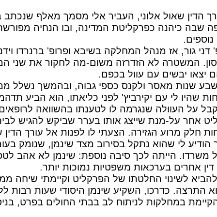
רך הדין שאול אלוני, העביר אלי מסמך מאלף שנכתב ב
ופה שבה כיהנה כפרקליטת המדינה, ובו הנחיה מפורש
נוספים.
 דני גור, אז מנהל המחלקה בשיבא ופרופ' ברנרדו וי
נסון. המשטרה לא הזדרזה משום-מה לחקור את שני המ
ם יצאו יבשים עם עוול בכפם.
 לשבע שנות מאסר ולקנס כספי גבוה, ובהמשך נשלל ממנ
ת שהיו לי עם יקירביץ' לפני כליאתו, הוא הביע תדהמה
קבל על העוולה שנגרמה לו לטענתו בהשוואה לרופאים
ליט אחר על-מנת שייצג אותו בערר שביקש להגיש לבי
ת חלק מרוע הגזירה. הצעתי לו לפנות אל עורך הדין שי
 הודיע לי שהוא נתקל בסירוב מצד שינמן, שנומק בע
 משרדו. הייתה לכך סיבה נוספת: שינמן לא אהב לט
דין אחרים בערכאות משפטיות נמוכות יותר.
להביא לשינוי החלטתו של הפרקליט וקיימתי שיחה ממ
א התרצה. כדרכו, השקיע שינמן היסודי שעות רבות לל
יימת במחלקות לניתוח לב בבתי החולים בפרט, בניס