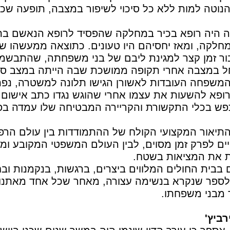
וטה למות ללא כל סיכוי לשיפור במצבה, תופעה שכי
ה היה רופא בכיר במחלקה שהפסיד לרופא הנאשם בת
חלקה, ומאז יחסיהם היו טעונים. כתוצאה ממעשהו 
ר זמן קצר למגינת ליבם של בני משפחתה, שהתבשמו י
ל במצבה אחרי תקופה ממושכת שבה הייתה במצב סופ
המשפחה העובדות לאשורן הגישו תלונה למשטרה, נפ
פא להשעות את עצמו אחרי שהוגש נגדו כתב אישום פ
וכפש בכלי התקשורת והקריירה המבטיחה שלו עמדה בפ
תיאור המקצועי הקולח של ההתמודדות בין עולם הר
ים לפרק זמן מסוים, לבין העולם המשפטי המקובע ומ
 את המציאות בשטח.
בבית החולים המלווים ביצרים, ברגשות, בנקמנות ובח
 לספר שנקרא בנשימה עצורה, מאחר שכל אחד מאתנו י
מבני משפחתו.
רביץ'