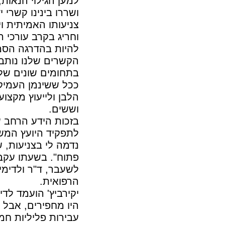
למען הגילוי הנאות
ושררו בינינו קשרי 
צניעותו האמיתית ו
וחריג בקרב עורכי ה
להיות בהדרגה הסמ
הקשרים שלנו נותב
בתחומים שונים של
ככל ששינמן העמיק
הלבן ולייעוץ מקצוע
וששים.
בזכות הידע הרחב ש
לתפקיד היועץ המש
נדמה לי בצניעות, 
פתוח". בשעתו עקב
לשעבר, ד"ר ולדימ
הרפואית.
יקירביץ' הועמד לד
היו מחפירים, אבל
עבירות פליליות ח