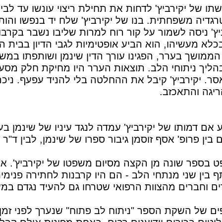
תו של יקירביץ' לדחות את תחילת ריצוי עונשו עד לביר
גדיה משפחתית. בנו של יקירביץ' שלח יד בנפשו והות
יץ' ניסה לשמור על קור רוח למרות שליבו נשבר בקרבו
לא מעשיהו, הוא הביע אופטימיות לגבי הדיון בבית ה
 הממושך בערר, הפגינו עורך הדין שינמן ושותפתו במשר
בהליך ניתוחי הלב. תוצאות הערר היו מחיקת חלק מסע
. יקירביץ' קיבל את ההחלטה בלי להניד עפעף. ניכר
יגה והתאכזב.
ע אם דמותו של יקירביץ' עמדה לנגד עיניו של שינמן 
 בין פרופ' אסף זוסמן גיבור ספרו של שינמן, לבין ד"ר י
 בספר שונה מן הקצה מסיום משפטו של יקירביץ'. א
 בין שני מנתחי הלב - הם היו קרבנות לחתירה פנימ
ים וחברים מהצוות הרפואי שטרחו גם להעיד נגדם ב
 של השקת הספר "ניתוח לב פתוח" שנערך לפני זמן ק