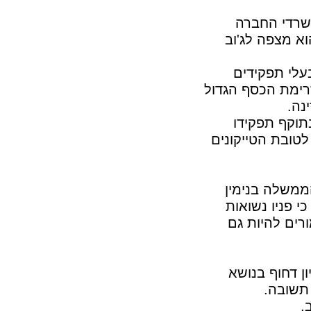
משרדי החברה
א מצפה לג'וב
עלי תפקידים
זרימת הכסף הגדול
נה.
תוקף תפקידו
טובת הטייקונים
הממשלה בנימין
י פניו נשואות
רים להיות גם
ן דחוף בנושא
תשובה.
.