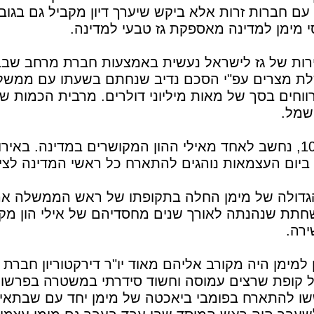
עם חברות זרות אלא ביקש שיערך דיון מקביל גם בגוב
י מימן למדינה מאספקת גז טבעי למדינה.
רות של גז לישראל נעשית באמצעות חברת מרחב שבב
ת מצרים עפ"י הסכם נדיב שנחתם בשעתו עם ממשלת
ווחים בסך של מאות מיליוני דולרים. מרבית הכמות של
שמל.
מימן, מבעלי ערוץ 10, נחשב לאחד מאילי ההון המקושרים במדינה. ב
 ביום העצמאות נוהגים להתארח כל ראשי המדינה לצי
דולה של מימן החלה בתקופתו של ראש הממשלה אר
ת שנהנתה לאורך שנים מחסדיהם של אילי הון מקומ
רה.
 למימן היה מקורב אליהם מאוד יו"ר דירקטוריון חבר
ל קופת שרצים עמוסה וחשוד סידרתי במשטרה בפרשו
ששו להתארח בפומבי ביאכטה של מימן יחד עם שבתאי 