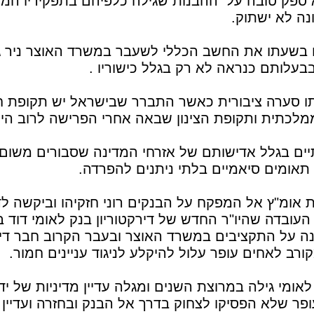
א ספק טובה על ההבנות שגילה כלפיהם בתפקידיו המי
נה לא ישתוק.
נו בשעתו את החשב הכללי לשעבר במשרד האוצר ניר 
עלותם כנראה לא רק בגלל כישוריו .
עתו סערה ציבורית כאשר התברר שבישראל יש תקופת 
לכתית ותקופת הצינון שבאה אחרי הפרישה לרוב הי
ים בגלל אדישותם של אזרחי המדינה שסבורים משום 
תאומים סיאמיים בלתי ניתנים להפרדה.
 אומ"ץ אל המפקח על הבנקים רוני חזקיהו וביקשה 
 העובדה שהיו"ר החדש של דירקטוריון בנק לאומי דוד
ה על התקציבים במשרד האוצר ובעבר הקרוב חבר דיר
רב לאחים עופר עלול להיקלע לניגוד עניינים חמור.
לאומי גילה במרוצת השנים ומגלה עדיין מדיניות של י
ופר שלא הפסיקו לצחוק בדרך אל הבנק ובחזרה ועדיין