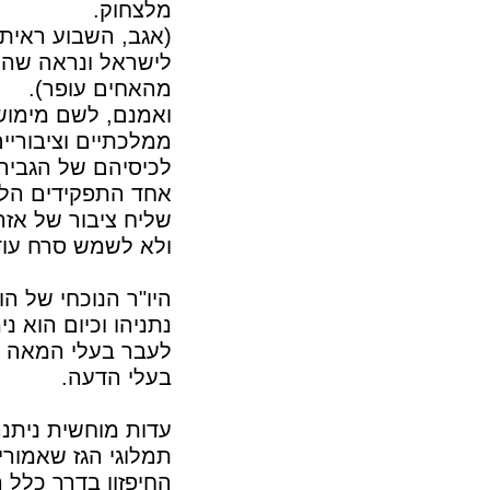
מלצחוק.
(אגב, השבוע ראיתי
לישראל ונראה שהת
מהאחים עופר).
ואמנם, לשם מימוש 
ממלכתיים וציבוריי
לכיסיהם של הגביר
אחד התפקידים הלל
שליח ציבור של אזר
ולא לשמש סרח עוד
היו"ר הנוכחי של ה
נתניהו וכיום הוא נ
לעבר בעלי המאה שע
בעלי הדעה.
עדות מוחשית ניתנה
תמלוגי הגז שאמורי
החיפזון בדרך כלל 