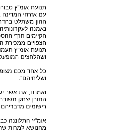
תנועת אומ"ץ סבורה
עם אזרחי המדינה 
ההון משתלט בהדרג
נאמנה לעקרונותיה
הקיימים חרף ההסכ
הצפויים ממכירת הג
תנועת אומ"ץ תעמוד
ושהלחצים המופעלים
כל אחד מכם מצופה 
ושליחיהם".
ואמנם, את אשר יגו
התורן יצחק תשובה 
רישומים מדבריהם ש
אומ"ץ התלוננה כבר 
מהנושא למרות שריב