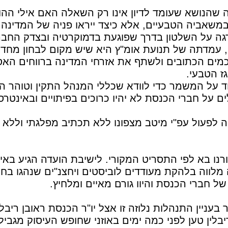
 שהנושא שעומד לדיון אינו רק השאלה האם אילי ההו
במשאביה הטבעיים, אלא כיצד ייראו פניה של המדינה
ה על השלטון בדרך שפוגעת בדמוקרטיה ובצדק החבר
, עמדתה של תנועת אומ"ץ היא שיש מקום לבחון מחד
מים הכתובים ולשתף את אזרחי המדינה ברווחים האסט
ז הטבעי.
 על המשמר כדי לוודא שכללי המנהל התקין וטוהר המ
 על חברי הכנסת לא יהיו כרוכים בפיתויים ובאינטרסי
לפעול עפ"י מיטב מצפונו ללא תכתיב מפלגתי וללא מ
רנו בא לפי התסריט המקורי. לישיבת הועדה הגיע באיח
מלווה בלהקת מעודדים לוביסטים ויחצנ"ים שנהגו בחו
ל חברי הכנסת והיוו גורם מאיים ומלחיץ.
בעניין התנהלות נלוזה זו אצל יו"ר הכנסת ראובן ריבל
לין טען לפני כמה ימים באוזני שחופש העיסוק מגביל 