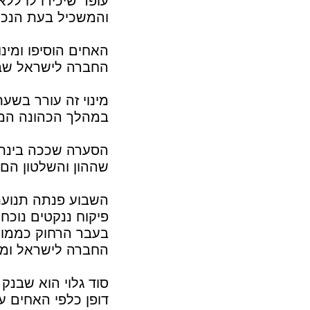
עופר שיכירו לו לל
והמשכיל בעת הנכו
האחים הוסיפו ומי
החברה לישראל שבב
מינוי זה עורר בש
במהלך הכהונה הממ
הסערה שככה בינתי
שההון והשלטון הם 
השבוע פנתה תנועת
פיקוח ננקטים נוכח
בעבר הרחוק כממונ
החברה לישראל ומקו
סוד גלוי הוא שבנק 
דופן כלפי האחים ע