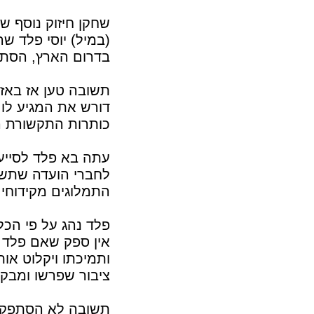
שחקן חיזוק נוסף ש
(במיל) יוסי פלד ש
בדרום הארץ, הסתכ
תשובה טען אז באזנ
דורש את המגיע לו
כותרות התקשורת ה
עתה בא פלד לסייע
לחברי הועדה שתשו
התמלוגים מקידוחי ה
פלד נהג על פי הכל
אין ספק שאם פלד י
ותמיכתו ויקלוט או
ציבור שפרשו ומבק
תשובה לא הסתפק בד